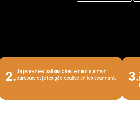
Je pose mes balises directement sur mon
2.
3.
parcours et je les géolocalise en les scannant.